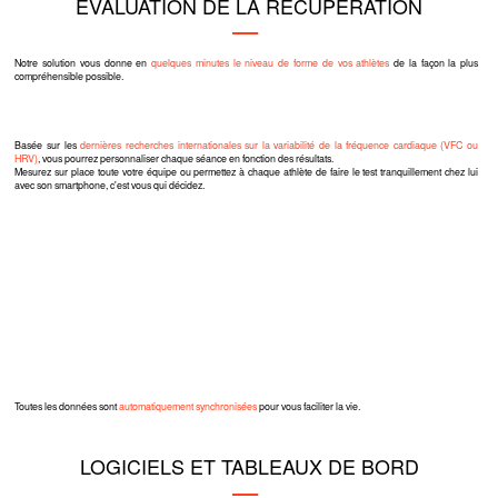
EVALUATION DE LA RÉCUPÉRATION
Notre solution vous donne en
quelques minutes le niveau de forme de vos athlètes
de la façon la plus
compréhensible possible.
Basée sur les
dernières recherches internationales sur la variabilité de la fréquence cardiaque (VFC ou
HRV)
, vous pourrez personnaliser chaque séance en fonction des résultats.
Mesurez sur place toute votre équipe ou permettez à chaque athlète de faire le test tranquillement chez lui
avec son smartphone, c'est vous qui décidez.
Toutes les données sont
automatiquement synchronisées
pour vous faciliter la vie.
LOGICIELS ET TABLEAUX DE BORD