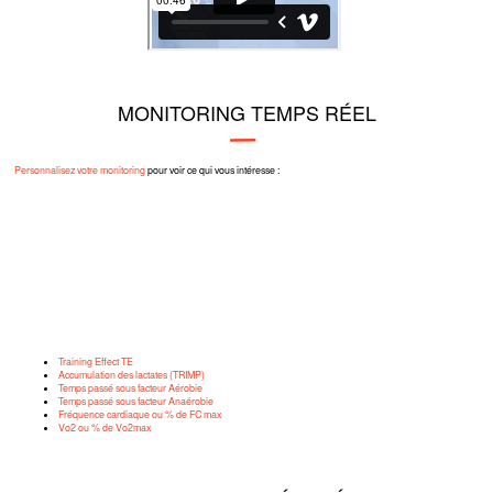
MONITORING TEMPS RÉEL
Personnalisez votre monitoring
pour voir ce qui vous intéresse :
Training Effect TE
Accumulation des lactates (TRIMP)
Temps passé sous facteur Aérobie
Temps passé sous facteur Anaérobie
Fréquence cardiaque ou % de FC max
Vo2 ou % de Vo2max