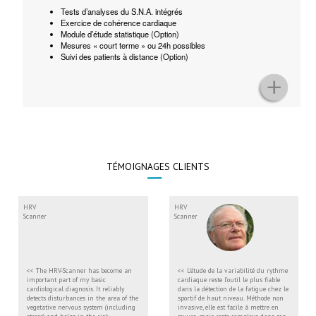
Tests d’analyses du S.N.A. intégrés
Exercice de cohérence cardiaque
Module d’étude statistique (Option)
Mesures « court terme » ou 24h possibles
Suivi des patients à distance (Option)
TÉMOIGNAGES CLIENTS
HRV
HRV
Scanner
Scanner
<< The HRV-Scanner has become an
<< L’étude de la variabilité du rythme
important part of my basic
cardiaque reste l’outil le plus fiable
cardiological diagnosis. It reliably
dans la détection de la fatigue chez le
detects disturbances in the area of the
sportif de haut niveau. Méthode non
vegetative nervous system (including
invasive, elle est facile à mettre en