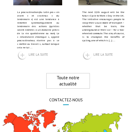
La procrastination (du latin pro « en
The next 19th august will be the
avant » et crastinus « du
futur « Cycle to Work » Day in the UK.
lendemain ») est une tendance à
The initiative encourages people to
remettre systématiquement au
swap their usual mode of transport –
lendemain des actions (qu’elles
whether that be train, the
soient limitées à un domaine précis
underground or their car – for a two-
de la vie quotidienne ou non). Le
wheeled commute. The aim, of course,
« retardataire chronique », appelé
is to champion the benefits of
procrastinateur, n’arrive pas à se
cycling, one of which is […]
...
« mettre au travail », surtout lorsque
cela ne lui
...
LIRE LA SUITE
LIRE LA SUITE
Toute notre
actualité
CONTACTEZ-NOUS