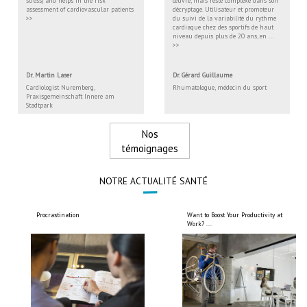
stress) and helps in the risk
œuvre, mais reste complexe dans son
assessment of cardiovascular patients
décryptage. Utilisateur et promoteur
>>
du suivi de la variabilité du rythme
cardiaque chez des sportifs de haut
niveau depuis plus de 20 ans, en ...
>>
Dr. Martin Laser
Dr. Gérard Guillaume
Cardiologist Nuremberg,
Rhumatologue, médecin du sport
Praxisgemeinschaft Innere am
Stadtpark
Nos
témoignages
NOTRE ACTUALITÉ SANTÉ
Procrastination
Want to Boost Your Productivity at
Work? ...